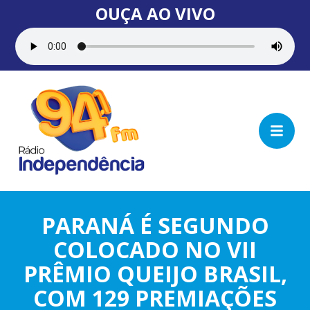
OUÇA AO VIVO
PARANÁ É SEGUNDO
COLOCADO NO VII
PRÊMIO QUEIJO BRASIL,
COM 129 PREMIAÇÕES