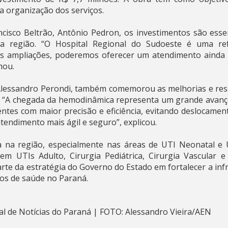
a organização dos serviços.
ncisco Beltrão, Antônio Pedron, os investimentos são essen
na região. “O Hospital Regional do Sudoeste é uma ref
as ampliações, poderemos oferecer um atendimento ainda m
mou.
 Alessandro Perondi, também comemorou as melhorias e res
. “A chegada da hemodinâmica representa um grande avanço
ntes com maior precisão e eficiência, evitando deslocamen
endimento mais ágil e seguro”, explicou.
a na região, especialmente nas áreas de UTI Neonatal e U
em UTIs Adulto, Cirurgia Pediátrica, Cirurgia Vascular 
rte da estratégia do Governo do Estado em fortalecer a infr
ços de saúde no Paraná.
l de Notícias do Paraná | FOTO: Alessandro Vieira/AEN