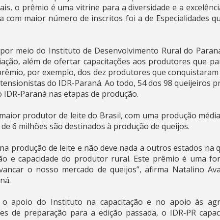
ais, o prêmio é uma vitrine para a diversidade e a excelênc
a com maior número de inscritos foi a de Especialidades que
or meio do Instituto de Desenvolvimento Rural do Paraná 
ação, além de ofertar capacitações aos produtores que pa
prêmio, por exemplo, dos dez produtores que conquistaram 
xtensionistas do IDR-Paraná. Ao todo, 54 dos 98 queijeiros
o IDR-Paraná nas etapas de produção.
aior produtor de leite do Brasil, com uma produção média 
a de 6 milhões são destinados à produção de queijos.
na produção de leite e não deve nada a outros estados na q
ão e capacidade do produtor rural. Este prêmio é uma for
vancar o nosso mercado de queijos”, afirma Natalino Ava
ná.
o apoio do Instituto na capacitação e no apoio às agr
s de preparação para a edição passada, o IDR-PR capaci