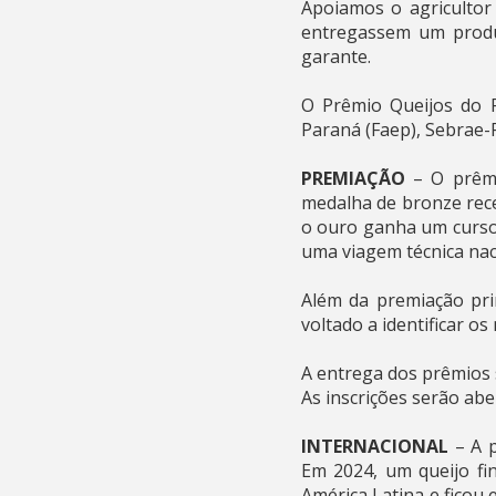
Apoiamos o agricultor 
entregassem um produ
garante.
O Prêmio Queijos do P
Paraná (Faep), Sebrae-P
PREMIAÇÃO
– O prêmi
medalha de bronze rec
o ouro ganha um curso 
uma viagem técnica naci
Além da premiação pri
voltado a identificar o
A entrega dos prêmios 
As inscrições serão abe
INTERNACIONAL
– A p
Em 2024, um queijo fi
América Latina e ficou