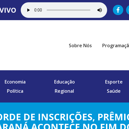
VIVO
Sobre Nós
Programaç
Economia
Educação
Esporte
Política
Regional
Saúde
RDE DE INSCRIÇÕES, PRÊMI
ARANÁ ACONTECE NO FIM D