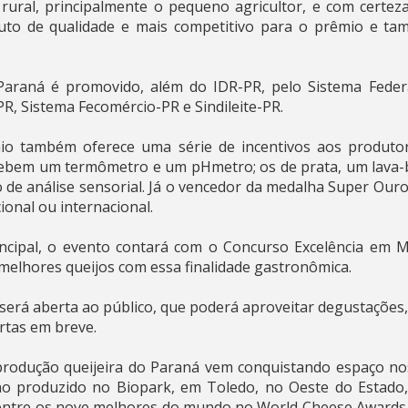
rural, principalmente o pequeno agricultor, e com certez
to de qualidade e mais competitivo para o prêmio e ta
araná é promovido, além do IDR-PR, pelo Sistema Feder
R, Sistema Fecomércio-PR e Sindileite-PR.
o também oferece uma série de incentivos aos produto
ebem um termômetro e um pHmetro; os de prata, um lava-
de análise sensorial. Já o vencedor da medalha Super Our
onal ou internacional.
ncipal, o evento contará com o Concurso Excelência em Mu
s melhores queijos com essa finalidade gastronômica.
será aberta ao público, que poderá aproveitar degustações, 
rtas em breve.
rodução queijeira do Paraná vem conquistando espaço nos 
no produzido no Biopark, em Toledo, no Oeste do Estado, 
 entre os nove melhores do mundo no World Cheese Awards,