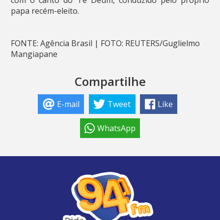
com o canto do Te Deum, conduzido pelo próprio
papa recém-eleito.
FONTE: Agência Brasil | FOTO: REUTERS/Guglielmo
Mangiapane
Compartilhe
E-mail
Tweet
Like
WhatsApp