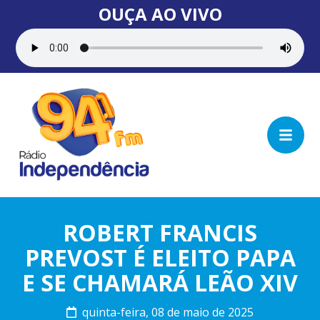
OUÇA AO VIVO
ROBERT FRANCIS
PREVOST É ELEITO PAPA
E SE CHAMARÁ LEÃO XIV
quinta-feira, 08 de maio de 2025