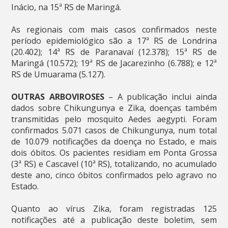
Inácio, na 15ª RS de Maringá.
As regionais com mais casos confirmados neste
período epidemiológico são a 17ª RS de Londrina
(20.402); 14ª RS de Paranavaí (12.378); 15ª RS de
Maringá (10.572); 19ª RS de Jacarezinho (6.788); e 12ª
RS de Umuarama (5.127).
OUTRAS ARBOVIROSES
– A publicação inclui ainda
dados sobre Chikungunya e Zika, doenças também
transmitidas pelo mosquito Aedes aegypti. Foram
confirmados 5.071 casos de Chikungunya, num total
de 10.079 notificações da doença no Estado, e mais
dois óbitos. Os pacientes residiam em Ponta Grossa
(3ª RS) e Cascavel (10ª RS), totalizando, no acumulado
deste ano, cinco óbitos confirmados pelo agravo no
Estado.
Quanto ao vírus Zika, foram registradas 125
notificações até a publicação deste boletim, sem