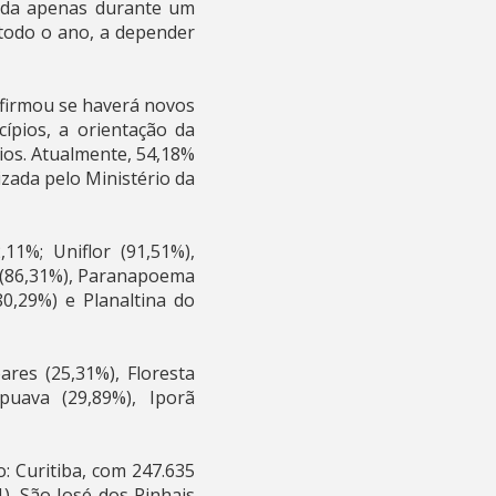
zada apenas durante um
 todo o ano, a depender
nfirmou se haverá novos
ípios, a orientação da
rios. Atualmente, 54,18%
zada pelo Ministério da
1%; Uniflor (91,51%),
í (86,31%), Paranapoema
0,29%) e Planaltina do
res (25,31%), Floresta
puava (29,89%), Iporã
 Curitiba, com 247.635
1), São José dos Pinhais