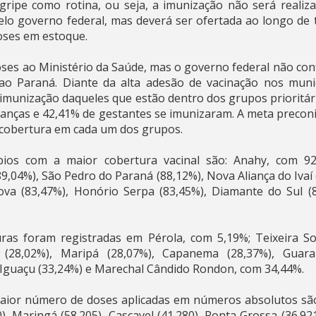
 gripe como rotina, ou seja, a imunização não será reali
elo governo federal, mas deverá ser ofertada ao longo de
doses em estoque.
doses ao Ministério da Saúde, mas o governo federal não co
ao Paraná. Diante da alta adesão de vacinação nos munic
a imunização daqueles que estão dentro dos grupos prioritá
rianças e 42,41% de gestantes se imunizaram. A meta preconi
 cobertura em cada um dos grupos.
os com a maior cobertura vacinal são: Anahy, com 92,1
89,04%), São Pedro do Paraná (88,12%), Nova Aliança do Iva
ova (83,47%), Honório Serpa (83,45%), Diamante do Sul (8
ras foram registradas em Pérola, com 5,19%; Teixeira Soa
a (28,02%), Maripá (28,07%), Capanema (28,37%), Guara
 Iguaçu (33,24%) e Marechal Cândido Rondon, com 34,44%.
aior número de doses aplicadas em números absolutos são:
), Maringá (58.205), Cascavel (41.280), Ponta Grossa (36.92