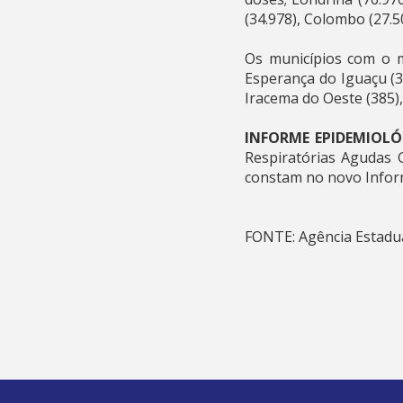
(34.978), Colombo (27.5
Os municípios com o m
Esperança do Iguaçu (30
Iracema do Oeste (385),
INFORME EPIDEMIOL
Respiratórias Agudas 
constam no novo Inform
FONTE: Agência Estadua