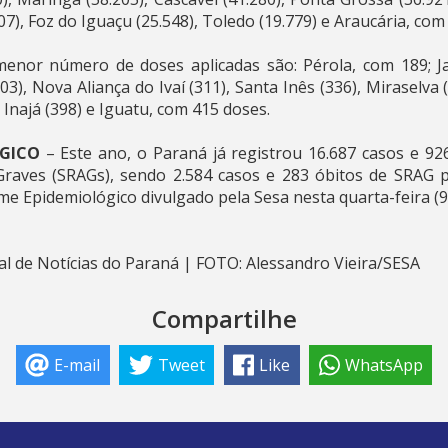
07), Foz do Iguaçu (25.548), Toledo (19.779) e Araucária, com
enor número de doses aplicadas são: Pérola, com 189; Ja
3), Nova Aliança do Ivaí (311), Santa Inês (336), Miraselva
 Inajá (398) e Iguatu, com 415 doses.
ÓGICO
– Este ano, o Paraná já registrou 16.687 casos e 92
Graves (SRAGs), sendo 2.584 casos e 283 óbitos de SRAG p
e Epidemiológico divulgado pela Sesa nesta quarta-feira (9
l de Notícias do Paraná | FOTO: Alessandro Vieira/SESA
Compartilhe
E-mail
Tweet
Like
WhatsApp