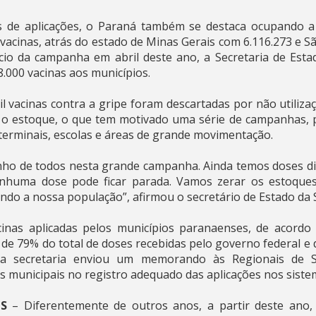
 de aplicações, o Paraná também se destaca ocupando a 
 vacinas, atrás do estado de Minas Gerais com 6.116.273 e S
ício da campanha em abril deste ano, a Secretaria de Est
58.000 vacinas aos municípios.
 vacinas contra a gripe foram descartadas por não utiliza
do o estoque, o que tem motivado uma série de campanhas, 
terminais, escolas e áreas de grande movimentação.
o de todos nesta grande campanha. Ainda temos doses di
enhuma dose pode ficar parada. Vamos zerar os estoque
do a nossa população”, afirmou o secretário de Estado da 
inas aplicadas pelos municípios paranaenses, de acordo 
de 79% do total de doses recebidas pelo governo federal e d
, a secretaria enviou um memorando às Regionais de 
s municipais no registro adequado das aplicações nos siste
S
– Diferentemente de outros anos, a partir deste ano,