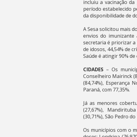
incluiu a vacinação da
período estabelecido p
da disponibilidade de 
A Sesa solicitou mais 
envios do imunizante 
secretaria é priorizar 
de idosos, 44,54% de c
Saúde é atingir 90% de
CIDADES
– Os municípi
Conselheiro Mairinck (
(84,74%), Esperança N
Paraná, com 77,35%.
Já as menores cobertu
(27,67%), Mandiritub
(30,71%), São Pedro do
Os municípios com o m
doses; Londrina (76.970