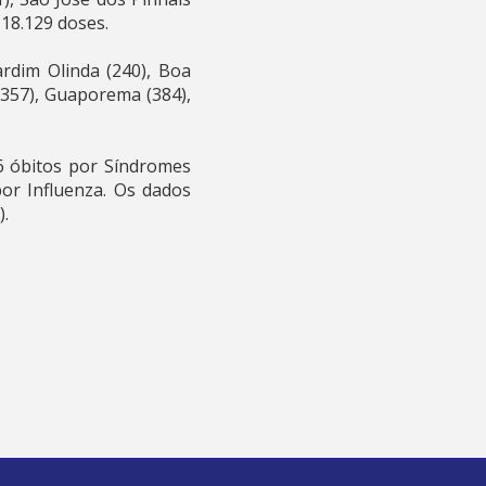
 18.129 doses.
rdim Olinda (240), Boa
 (357), Guaporema (384),
6 óbitos por Síndromes
or Influenza. Os dados
).