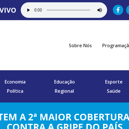
VIVO
Sobre Nós
Programaç
Economia
Educação
Esporte
Política
Regional
Saúde
TEM A 2ª MAIOR COBERTURA
CONTRA A GRIPE DO PAÍS