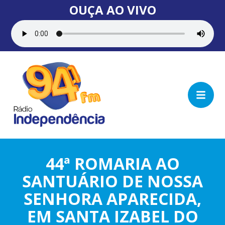
OUÇA AO VIVO
44ª ROMARIA AO
SANTUÁRIO DE NOSSA
SENHORA APARECIDA,
EM SANTA IZABEL DO