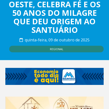
OESTE, CELEBRA FÉ E OS
50 ANOS DO MILAGRE
QUE DEU ORIGEM AO
SANTUÁRIO
quinta-feira, 09 de outubro de 2025
REGIONAL