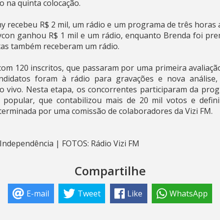
 na quinta colocação.
recebeu R$ 2 mil, um rádio e um programa de três horas a
ycon ganhou R$ 1 mil e um rádio, enquanto Brenda foi pr
istas também receberam um rádio.
 com 120 inscritos, que passaram por uma primeira avaliaçã
ndidatos foram à rádio para gravações e nova análise,
ao vivo. Nesta etapa, os concorrentes participaram da pr
opular, que contabilizou mais de 20 mil votos e definiu 
 determinada por uma comissão de colaboradores da Vizi FM.
Independência | FOTOS: Rádio Vizi FM
Compartilhe
E-mail
Tweet
Like
WhatsApp