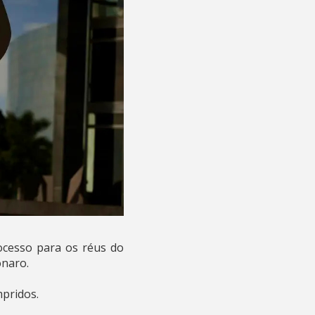
ocesso para os réus do
sonaro.
mpridos.