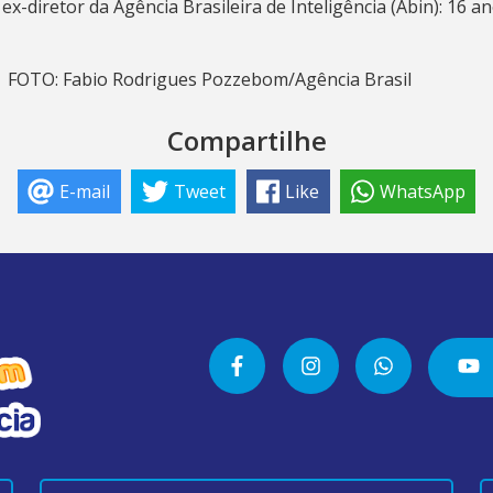
x-diretor da Agência Brasileira de Inteligência (Abin): 16 an
| FOTO: Fabio Rodrigues Pozzebom/Agência Brasil
Compartilhe
E-mail
Tweet
Like
WhatsApp