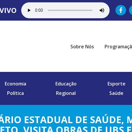
VIVO
Sobre Nós
Programaç
Economia
Educação
Esporte
Política
Regional
Saúde
ÁRIO ESTADUAL DE SAÚDE, 
TO, VISITA OBRAS DE UBS 