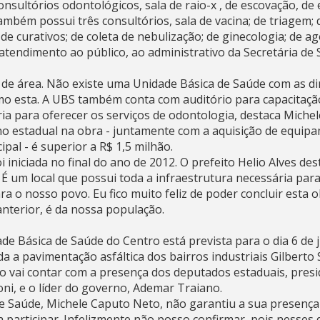
onsultórios odontológicos, sala de raio-x , de escovação, de
ambém possui três consultórios, sala de vacina; de triagem; 
de curativos; de coleta de nebulização; de ginecologia; de 
tendimento ao público, ao administrativo da Secretária de 
 de área. Não existe uma Unidade Básica de Saúde com as d
o esta. A UBS também conta com auditório para capacitação
ia para oferecer os serviços de odontologia, destaca Miche
o estadual na obra - juntamente com a aquisição de equipa
pal - é superior a R$ 1,5 milhão.
i iniciada no final do ano de 2012. O prefeito Helio Alves de
É um local que possui toda a infraestrutura necessária par
 o nosso povo. Eu fico muito feliz de poder concluir esta 
nterior, é da nossa população.
de Básica de Saúde do Centro está prevista para o dia 6 de
 a pavimentação asfáltica dos bairros industriais Gilberto
 vai contar com a presença dos deputados estaduais, pres
soni, e o líder do governo, Ademar Traiano.
de Saúde, Michele Caputo Neto, não garantiu a sua presença
a participar. Infelizmente não posso confirmar, pois nesses