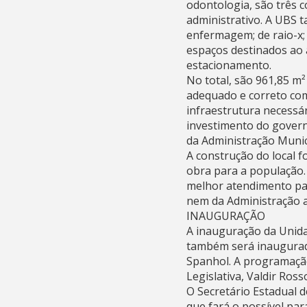
odontologia, são três c
administrativo. A UBS t
enfermagem; de raio-x; 
espaços destinados ao a
estacionamento.
No total, são 961,85 m²
adequado e correto com
infraestrutura necessár
investimento do govern
da Administração Munici
A construção do local fo
obra para a população. 
melhor atendimento para
nem da Administração a
INAUGURAÇÃO
A inauguração da Unida
também será inaugurada
Spanhol. A programação
Legislativa, Valdir Ros
O Secretário Estadual 
que fará o possível par