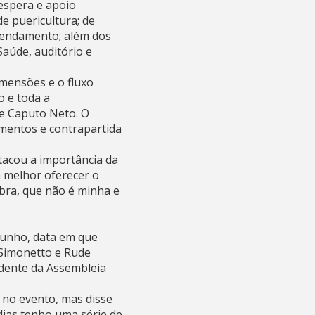
 espera e apoio
de puericultura; de
agendamento; além dos
Saúde, auditório e
imensões e o fluxo
 e toda a
le Caputo Neto. O
mentos e contrapartida
stacou a importância da
a melhor oferecer o
obra, que não é minha e
 junho, data em que
 Simonetto e Rude
idente da Assembleia
 no evento, mas disse
 dias tenho uma série de