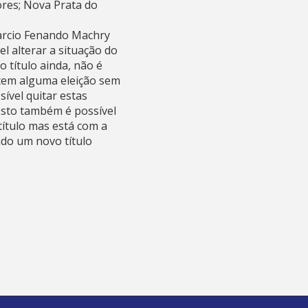
ores; Nova Prata do
Marcio Fenando Machry
l alterar a situação do
o título ainda, não é
 tem alguma eleição sem
sível quitar estas
osto também é possível
 título mas está com a
do um novo título