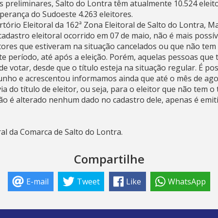
 preliminares, Salto do Lontra têm atualmente 10.524 eleit
perança do Sudoeste 4.263 eleitores.
tório Eleitoral da 162ª Zona Eleitoral de Salto do Lontra, 
adastro eleitoral ocorrido em 07 de maio, não é mais possíve
leitores que estiveram na situação cancelados ou que não tem 
ste período, até após a eleição. Porém, aquelas pessoas que
e votar, desde que o título esteja na situação regular. É pos
 junho e acrescentou informamos ainda que até o mês de ag
a do título de eleitor, ou seja, para o eleitor que não tem o
não é alterado nenhum dado no cadastro dele, apenas é emiti
al da Comarca de Salto do Lontra.
Compartilhe
E-mail
Tweet
Like
WhatsApp