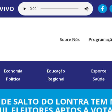
VIVO
Sobre Nós
Programaç
Economia
Educação
Esporte
Política
Regional
Saúde
DE SALTO DO LONTRA TEM M
IL ELEITORES APTOS A VOT