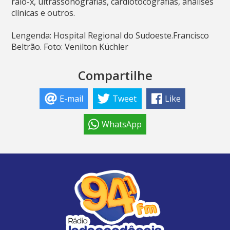
raio-x, ultrassonografias, cardiotocografias, análises
clínicas e outros.
Lengenda: Hospital Regional do Sudoeste.Francisco
Beltrão. Foto: Venilton Küchler
Compartilhe
E-mail
Tweet
Like
WhatsApp