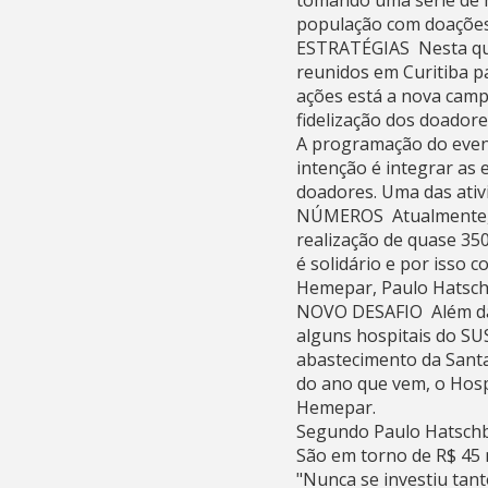
tomando uma série de 
população com doações 
ESTRATÉGIAS  Nesta qui
reunidos em Curitiba pa
ações está a nova camp
fidelização dos doadore
A programação do even
intenção é integrar as
doadores. Uma das ati
NÚMEROS  Atualmente, 
realização de quase 35
é solidário e por isso 
Hemepar, Paulo Hatsch
NOVO DESAFIO  Além da
alguns hospitais do SU
abastecimento da Santa
do ano que vem, o Hosp
Hemepar.
Segundo Paulo Hatschb
São em torno de R$ 45 m
"Nunca se investiu tan