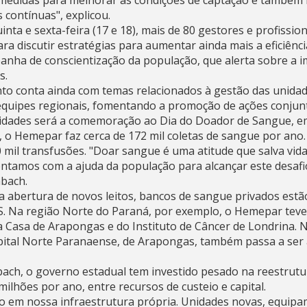
medidas para melhorar as condições de captação e também 
contínuas", explicou.
nta e sexta-feira (17 e 18), mais de 80 gestores e profissi
ra discutir estratégias para aumentar ainda mais a eficiênci
anha de conscientização da população, que alerta sobre a i
s.
to conta ainda com temas relacionados à gestão das unida
 equipes regionais, fomentando a promoção de ações conjunt
vidades será a comemoração ao Dia do Doador de Sangue, e
o Hemepar faz cerca de 172 mil coletas de sangue por ano. I
0 mil transfusões. "Doar sangue é uma atitude que salva vi
contamos com a ajuda da população para alcançar este desafio
bach.
 abertura de novos leitos, bancos de sangue privados estã
S. Na região Norte do Paraná, por exemplo, o Hemepar teve
 Casa de Arapongas e do Instituto de Câncer de Londrina. 
ital Norte Paranaense, de Arapongas, também passa a ser 
ach, o governo estadual tem investido pesado na reestrut
ilhões por ano, entre recursos de custeio e capital.
to em nossa infraestrutura própria. Unidades novas, equipa