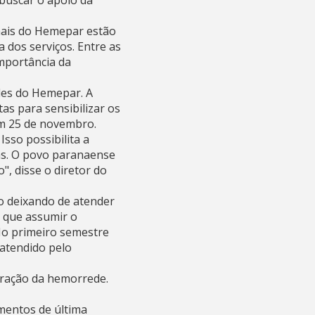
buscar o apoio da
onais do Hemepar estão
a dos serviços. Entre as
mportância da
des do Hemepar. A
as para sensibilizar os
m 25 de novembro.
sso possibilita a
das. O povo paranaense
", disse o diretor do
o deixando de atender
 que assumir o
No primeiro semestre
atendido pelo
uração da hemorrede.
mentos de última