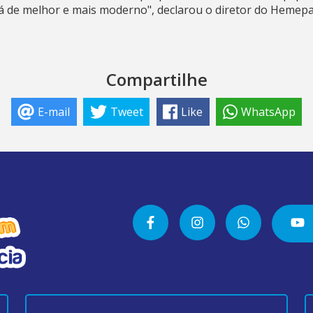
á de melhor e mais moderno", declarou o diretor do Hemepa
Compartilhe
E-mail
Tweet
Like
WhatsApp