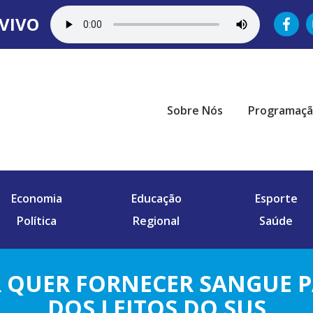
VIVO
Sobre Nós
Programaç
Economia
Educação
Esporte
Política
Regional
Saúde
 QUER FORNECER SANGUE P
DOS LEITOS DO SUS