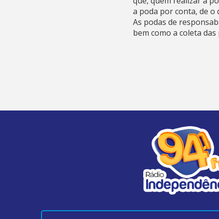
que, quem realizar a po
a poda por conta, de o 
As podas de responsabi
bem como a coleta das 