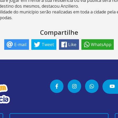
da e jogar em frente a sua residência ou via pública será not
destino dos mesmos, destacou Anziliero.
lidade do município serão realizadas em toda a cidade pela
podas.
Compartilhe
E-mail
Tweet
Like
WhatsApp