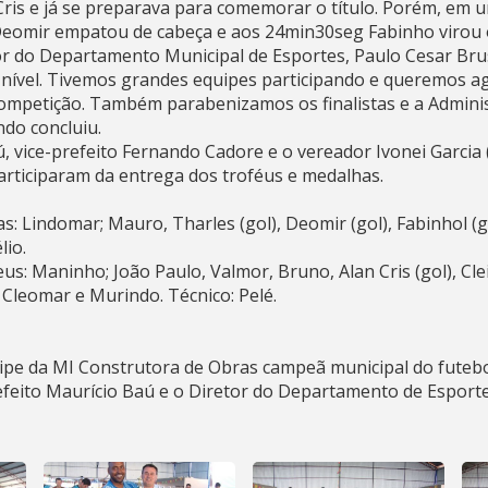
ris e já se preparava para comemorar o título. Porém, em u
eomir empatou de cabeça e aos 24min30seg Fabinho virou o 
r do Departamento Municipal de Esportes, Paulo Cesar Brus
 nível. Tivemos grandes equipes participando e queremos a
ompetição. Também parabenizamos os finalistas e a Admini
do concluiu.
ú, vice-prefeito Fernando Cadore e o vereador Ivonei Garci
participaram da entrega dos troféus e medalhas.
: Lindomar; Mauro, Tharles (gol), Deomir (gol), Fabinhol (go
lio.
: Maninho; João Paulo, Valmor, Bruno, Alan Cris (gol), Cle
, Cleomar e Murindo. Técnico: Pelé.
ipe da MI Construtora de Obras campeã municipal do futebo
refeito Maurício Baú e o Diretor do Departamento de Esport