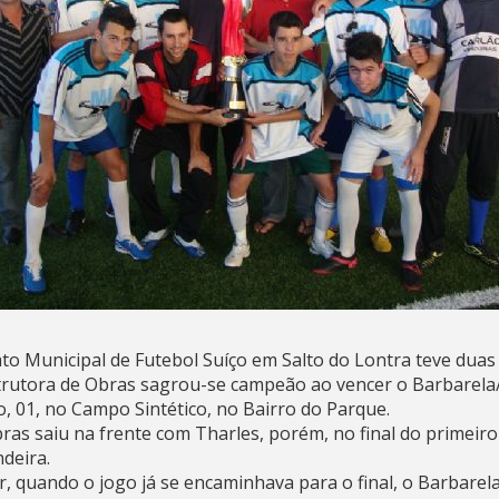
o Municipal de Futebol Suíço em Salto do Lontra teve duas 
strutora de Obras sagrou-se campeão ao vencer o Barbarel
, 01, no Campo Sintético, no Bairro do Parque.
ras saiu na frente com Tharles, porém, no final do primei
deira.
 quando o jogo já se encaminhava para o final, o Barbare