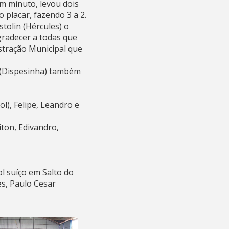
m minuto, levou dois
placar, fazendo 3 a 2.
tolin (Hércules) o
gradecer a todas que
stração Municipal que
a (Dispesinha) também
l), Felipe, Leandro e
iton, Edivandro,
l suíço em Salto do
es, Paulo Cesar