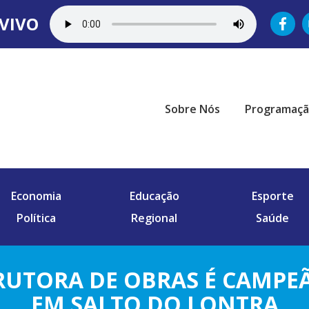
VIVO
Sobre Nós
Programaç
Economia
Educação
Esporte
Política
Regional
Saúde
RUTORA DE OBRAS É CAMPEÃ
EM SALTO DO LONTRA