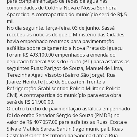
para complementação de redes de água nas
comunidades de Colônia Nova e Nossa Senhora
Aparecida. A contrapartida do município será de R$ 5
mil.
No dia seguinte, terça-feira, 03 de junho, Sassá
recebeu as noticias de que o Ministério das Cidades
havia empenhado recursos para pavimentação
asfáltica sobre calçamento a Nova Prata do Iguaçu.
Foram R$ 493.100,00 empenhados a emenda do
deputado federal Assis do Couto (PT) para asfaltas as
seguintes Ruas: Parigot de Souza, Manuel de Lima,
Terezinha Agati Vissoto (Bairro São Jorge), Rua
Juarez Henkel e José de Souza (em frente à
Refrigeração Grahl sentido Policia Militar e Policia
Civil). A contrapartida do município para esta obra
será de R$ 21.900,00.
O outro trecho de pavimentação asfáltica empenhado
foi do então Senador Sérgio de Souza (PMDB) no
valor de R$ 407.057,00 para asfaltas as Ruas: Costa e
Silva e Matilde Sareta Santin (lago municipal), Ruas
Castelo Branco (escritório da Sanepar) até a Rua