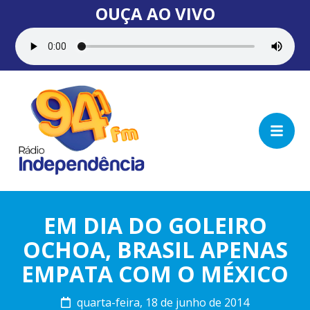
OUÇA AO VIVO
EM DIA DO GOLEIRO
OCHOA, BRASIL APENAS
EMPATA COM O MÉXICO
quarta-feira, 18 de junho de 2014