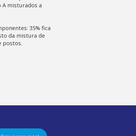
o A misturados a
mponentes: 35% fica
sto da mistura de
e postos.