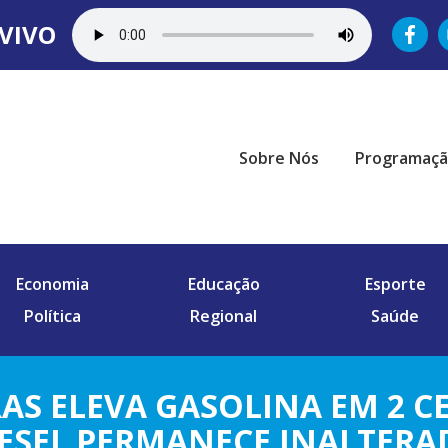
VIVO
Sobre Nós
Programaç
Economia
Educação
Esporte
Política
Regional
Saúde
AS ELEVA GASOLINA EM 2 C
ESEL PERMANECE INALTER