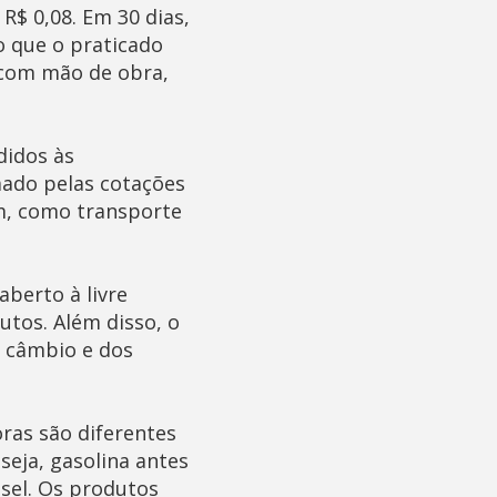
 R$ 0,08. Em 30 dias,
o que o praticado
 com mão de obra,
didos às
mado pelas cotações
m, como transporte
aberto à livre
utos. Além disso, o
o câmbio e dos
oras são diferentes
seja, gasolina antes
sel. Os produtos