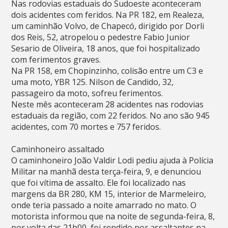
Nas rodovias estaduais do Sudoeste aconteceram
dois acidentes com feridos. Na PR 182, em Realeza,
um caminhão Volvo, de Chapecó, dirigido por Dorli
dos Reis, 52, atropelou o pedestre Fabio Junior
Sesario de Oliveira, 18 anos, que foi hospitalizado
com ferimentos graves.
Na PR 158, em Chopinzinho, colisão entre um C3 e
uma moto, YBR 125. Nilson de Candido, 32,
passageiro da moto, sofreu ferimentos.
Neste mês aconteceram 28 acidentes nas rodovias
estaduais da região, com 22 feridos. No ano são 945
acidentes, com 70 mortes e 757 feridos.
Caminhoneiro assaltado
O caminhoneiro João Valdir Lodi pediu ajuda à Polícia
Militar na manhã desta terça-feira, 9, e denunciou
que foi vítima de assalto. Ele foi localizado nas
margens da BR 280, KM 15, interior de Marmeleiro,
onde teria passado a noite amarrado no mato. O
motorista informou que na noite de segunda-feira, 8,
por volta das 21h00, foi rendido por assaltantes na