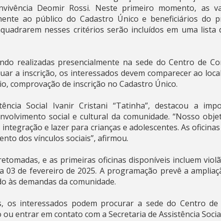
vivência Deomir Rossi. Neste primeiro momento, as va
amente ao público do Cadastro Único e beneficiários do p
quadrarem nesses critérios serão incluídos em uma lista 
ndo realizadas presencialmente na sede do Centro de Conv
tuar a inscrição, os interessados devem comparecer ao lo
rio, comprovação de inscrição no Cadastro Único.
tência Social Ivanir Cristani “Tatinha”, destacou a impo
nvolvimento social e cultural da comunidade. “Nosso obje
integração e lazer para crianças e adolescentes. As oficin
ento dos vínculos sociais”, afirmou.
retomadas, e as primeiras oficinas disponíveis incluem violão
dia 03 de fevereiro de 2025. A programação prevê a ampliaç
do às demandas da comunidade.
s, os interessados podem procurar a sede do Centro de 
ou entrar em contato com a Secretaria de Assistência Social