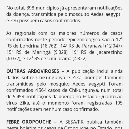
No total, 398 municípios já apresentaram notificações
da doença, transmitida pelo mosquito Aedes aegypti,
e 376 possuem casos confirmados.
As regionais com os maiores números de casos
confirmados neste período epidemiológico são a 17ª
RS de Londrina (18.762); 14ª RS de Paranavaí (12.047);
15ª RS de Maringá (9.828); 19ª RS de Jacarezinho
(6.037); e 12ª RS de Umuarama (4.822).
OUTRAS ARBOVIROSES
– A publicação inclui ainda
dados sobre Chikungunya e Zika, doenças também
transmitidas pelo mosquito Aedes aegypti. Foram
confirmados 4.564 casos de Chikungunya, num total
de 9.458 notificações da doença no Estado. Quanto ao
vírus Zika, até o momento foram registradas 105
notificações sem nenhum caso confirmado.
FEBRE OROPOUCHE
– A SESA/PR publica também
neste boletim os casos de Oropouche no Estado, nos