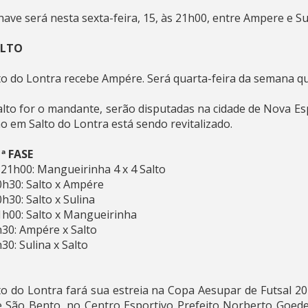
ave será nesta sexta-feira, 15, às 21h00, entre Ampere e Su
ALTO
o do Lontra recebe Ampére. Será quarta-feira da semana qu
alto for o mandante, serão disputadas na cidade de Nova Es
o em Salto do Lontra está sendo revitalizado.
ª FASE
– 21h00: Mangueirinha 4 x 4 Salto
0h30: Salto x Ampére
h30: Salto x Sulina
21h00: Salto x Mangueirinha
h30: Ampére x Salto
30: Sulina x Salto
to do Lontra fará sua estreia na Copa Aesupar de Futsal 20
e São Bento, no Centro Esportivo Prefeito Norberto Goed