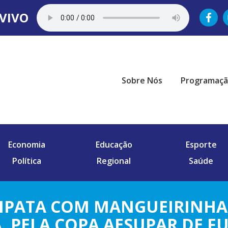
VIVO
Sobre Nós
Programaç
Economia
Educação
Esporte
Política
Regional
Saúde
MPATA COM MANGUEIRINHA,
, PELA COPA AESUPAR DE F