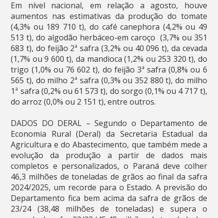
Em nível nacional, em relação a agosto, houve
aumentos nas estimativas da produção do tomate
(4,3% ou 189 710 t), do café canephora (4,2% ou 49
513 t), do algodão herbáceo-em caroço (3,7% ou 351
683 t), do feijão 2ª safra (3,2% ou 40 096 t), da cevada
(1,7% ou 9 600 t), da mandioca (1,2% ou 253 320 t), do
trigo (1,0% ou 76 602 t), do feijão 3ª safra (0,8% ou 6
565 t), do milho 2ª safra (0,3% ou 352 880 t), do milho
1ª safra (0,2% ou 61 573 t), do sorgo (0,1% ou 4 717 t),
do arroz (0,0% ou 2 151 t), entre outros.
DADOS DO DERAL – Segundo o Departamento de
Economia Rural (Deral) da Secretaria Estadual da
Agricultura e do Abastecimento, que também mede a
evolução da produção a partir de dados mais
completos e personalizados, o Paraná deve colher
46,3 milhões de toneladas de grãos ao final da safra
2024/2025, um recorde para o Estado. A previsão do
Departamento fica bem acima da safra de grãos de
23/24 (38,48 milhões de toneladas) e supera o