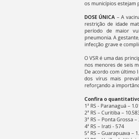
os municípios estejam p
DOSE ÚNICA
– A vacin
restrição de idade ma
período de maior vul
pneumonia. A gestante, 
infecção grave e compli
O VSR é uma das princi
nos menores de seis me
De acordo com último I
dos vírus mais preva
reforçando a importânc
Confira o quantitativ
1ª RS - Paranaguá – 1.0
2ª RS – Curitiba – 10.58
3ª RS – Ponta Grossa – 
4ª RS – Irati - 574
5ª RS – Guarapuava – 1