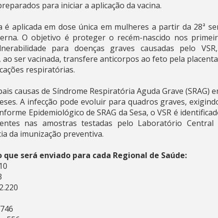
reparados para iniciar a aplicação da vacina.
a é aplicada em dose única em mulheres a partir da 28ª s
terna. O objetivo é proteger o recém-nascido nos primeir
nerabilidade para doenças graves causadas pelo VSR
ao ser vacinada, transfere anticorpos ao feto pela placenta
cações respiratórias.
pais causas de Síndrome Respiratória Aguda Grave (SRAG) 
ses. A infecção pode evoluir para quadros graves, exigindo
nforme Epidemiológico de SRAG da Sesa, o VSR é identific
lentes nas amostras testadas pelo Laboratório Central 
ia da imunização preventiva.
o que será enviado para cada Regional de Saúde:
10
3
2.220
.746