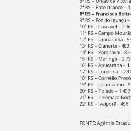
6ª RS – União da Vitória
7ª RS – Pato Branco – 1
8ª RS – Francisco Beltr
9ª RS – Foz do Iguaçu –
10ª RS – Cascavel – 2.0
11ª RS – Campo Mourão
12ª RS – Umuarama - 9
13ª RS – Cianorte - 483
14ª RS – Paranavaí - 83
15ª RS – Maringá – 2.7
16ª RS – Apucarana – 1
17ª RS – Londrina – 2.9
18ª RS – Cornélio Procó
19ª RS – Jacarezinho - 
20ª RS – Toledo – 1.497
21ª RS – Telêmaco Borb
22ª RS – Ivaiporã - 456
FONTE: Agência Estadua