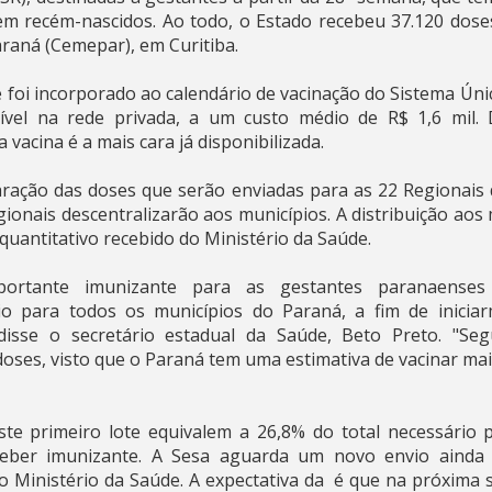
em recém-nascidos. Ao todo, o Estado recebeu 37.120 dose
raná (Cemepar), em Curitiba.
 foi incorporado ao calendário de vacinação do Sistema Úni
ível na rede privada, a um custo médio de R$ 1,6 mil.
a vacina é a mais cara já disponibilizada.
paração das doses que serão enviadas para as 22 Regionais 
regionais descentralizarão aos municípios. A distribuição aos 
quantitativo recebido do Ministério da Saúde.
portante imunizante para as gestantes paranaense
io para todos os municípios do Paraná, a fim de inicia
, disse o secretário estadual da Saúde, Beto Preto. "S
oses, visto que o Paraná tem uma estimativa de vacinar mais
te primeiro lote equivalem a 26,8% do total necessário p
ceber imunizante. A Sesa aguarda um novo envio aind
o Ministério da Saúde. A expectativa da é que na próxima s