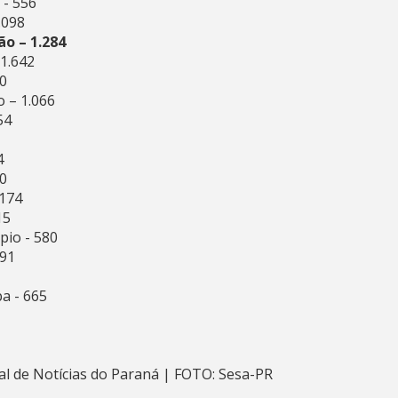
 - 556
.098
ão – 1.284
 1.642
60
 – 1.066
54
4
30
.174
15
pio - 580
991
a - 665
l de Notícias do Paraná | FOTO: Sesa-PR