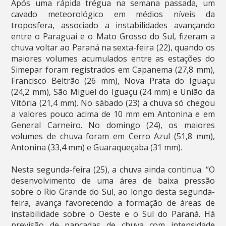
Após uma rápida trégua na semana passada, um
cavado meteorológico em médios níveis da
troposfera, associado a instabilidades avançando
entre o Paraguai e o Mato Grosso do Sul, fizeram a
chuva voltar ao Paraná na sexta-feira (22), quando os
maiores volumes acumulados entre as estações do
Simepar foram registrados em Capanema (27,8 mm),
Francisco Beltrão (26 mm), Nova Prata do Iguaçu
(24,2 mm), São Miguel do Iguaçu (24 mm) e União da
Vitória (21,4 mm). No sábado (23) a chuva só chegou
a valores pouco acima de 10 mm em Antonina e em
General Carneiro. No domingo (24), os maiores
volumes de chuva foram em Cerro Azul (51,8 mm),
Antonina (33,4 mm) e Guaraqueçaba (31 mm).
Nesta segunda-feira (25), a chuva ainda continua. “O
desenvolvimento de uma área de baixa pressão
sobre o Rio Grande do Sul, ao longo desta segunda-
feira, avança favorecendo a formação de áreas de
instabilidade sobre o Oeste e o Sul do Paraná. Há
previsão de pancadas de chuva com intensidade