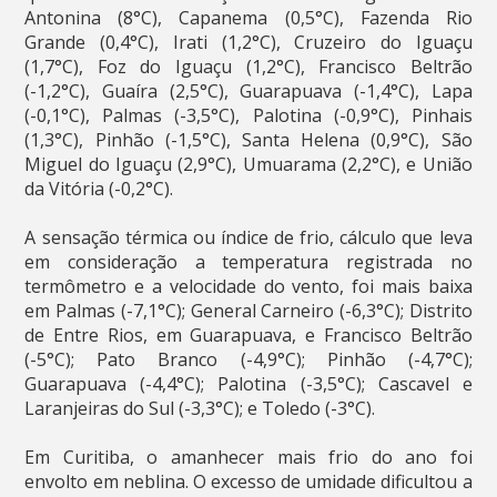
Antonina (8°C), Capanema (0,5°C), Fazenda Rio
Grande (0,4°C), Irati (1,2°C), Cruzeiro do Iguaçu
(1,7°C), Foz do Iguaçu (1,2°C), Francisco Beltrão
(-1,2°C), Guaíra (2,5°C), Guarapuava (-1,4°C), Lapa
(-0,1°C), Palmas (-3,5°C), Palotina (-0,9°C), Pinhais
(1,3°C), Pinhão (-1,5°C), Santa Helena (0,9°C), São
Miguel do Iguaçu (2,9°C), Umuarama (2,2°C), e União
da Vitória (-0,2°C).
A sensação térmica ou índice de frio, cálculo que leva
em consideração a temperatura registrada no
termômetro e a velocidade do vento, foi mais baixa
em Palmas (-7,1°C); General Carneiro (-6,3°C); Distrito
de Entre Rios, em Guarapuava, e Francisco Beltrão
(-5°C); Pato Branco (-4,9°C); Pinhão (-4,7°C);
Guarapuava (-4,4°C); Palotina (-3,5°C); Cascavel e
Laranjeiras do Sul (-3,3°C); e Toledo (-3°C).
Em Curitiba, o amanhecer mais frio do ano foi
envolto em neblina. O excesso de umidade dificultou a