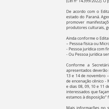
(Lei nº 14.399/2022). O 
De acordo com o Edita
estado do Paraná. Agen
promover manifestações
produtores culturais, g
Ainda conforme o Edital
– Pessoa física ou Mic
- Pessoa jurídica com f
- Ou Pessoa jurídica sem
Conforme a Secretári
apresentados deverão s
13 e 14 de novembro –
de encenação cênico - 
e dias 08, 09, 10 e 11
interessados que façam
estamos à disposição” f
Mais informações no si