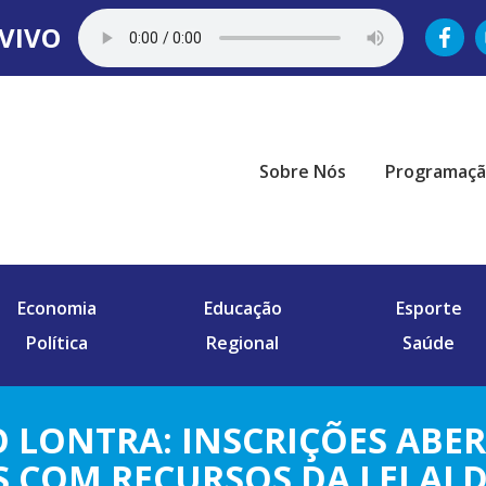
VIVO
Sobre Nós
Programaç
Economia
Educação
Esporte
Política
Regional
Saúde
 LONTRA: INSCRIÇÕES ABE
 COM RECURSOS DA LEI AL