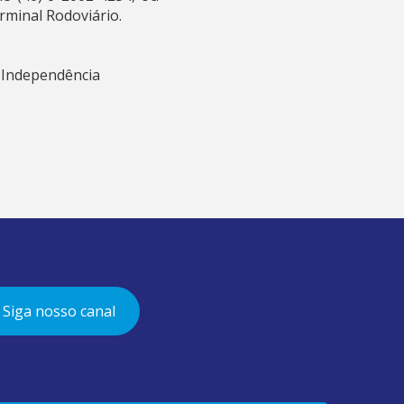
rminal Rodoviário.
o Independência
Siga nosso canal