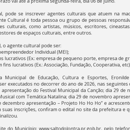
prazo vai até a próxima segunda-feira, dia 06 de julho.
l, pode se inscrever agentes culturais que atuem na ma
te Cultural é toda pessoa ou grupo de pessoas responsáve
 culturais, como artistas, músicos, escritores, cineastas
estores de espaços culturais, entre outros.
, o agente cultural pode ser:
roempreendedor Individual (MEI);
ins lucrativos (Ex.: empresa de pequeno porte, empresa de gr
 fins lucrativos (Ex.: Associação, Fundação, Cooperativa, etc)
a Municipal de Educação, Cultura e Esportes, Eronilde
er executados no decorrer do ano de 2026, nas seguintes da
 apresentação do Festival Municipal da Canção; dia 29 de
Musical com Temática Natalina; dia 29 de novembro aprese
 de dezembro apresentação – Projeto Ho Ho Ho” e acrescen
 suas inscrições, confiram o edital no site da prefeitura e
inalizou.
te do Município: www.saltodolontra.pr.gob.br, pelo telefo