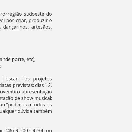
crorregião sudoeste do
l por criar, produzir e
, dançarinos, artesãos,
ande porte, etc);
;
 Toscan, “os projetos
tas previstas: dias 12,
 novembro apresentação
ntação de show musical;
tou “pedimos a todos os
 qualquer dúvida também
ne (46) 9-2002-4234, ou