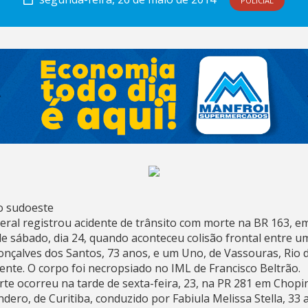
POLICIAL
o sudoeste
deral registrou acidente de trânsito com morte na BR 163, 
de sábado, dia 24, quando aconteceu colisão frontal entre u
nçalves dos Santos, 73 anos, e um Uno, de Vassouras, Rio d
ente. O corpo foi necropsiado no IML de Francisco Beltrão.
te ocorreu na tarde de sexta-feira, 23, na PR 281 em Chop
ro, de Curitiba, conduzido por Fabiula Melissa Stella, 33 a