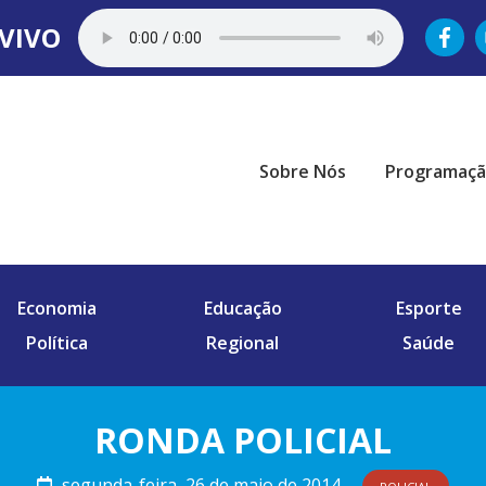
VIVO
Sobre Nós
Programaç
Economia
Educação
Esporte
Política
Regional
Saúde
RONDA POLICIAL
segunda-feira, 26 de maio de 2014