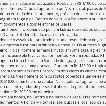
 homens armados e encapuzados. Roubaram R$ 1.100,00 do c
 dos clientes. Depois fugiram em um Vectra azul, placas de 
ado na entrada de um loteamento, próximo do aeroporto. U
seguiram fuga a pé. Dentro do veículo a PM encontrou um ca
m documentos e dois telefones celulares.
o, um homem foi dominado por um ladrão que roubou sua c
 O autor foi identificado, mas está foragido.
doeste o assalto foi praticado em uma revendedora de gás
 da empresa e roubaram dinheiro e cheques. Os autores fug
airro Hípica, homens armados invadiram uma casa, agredir
 Inclusive ele teve vários ferimentos. Foram roubados R$ 
iago, na Linha Urutu, em Saudade do Iguaçu, três homens 
 que pertence a uma pousada. Roubaram R$ 115,00 e fugira
 aconteceram em Pato Branco. Em dois casos as vítimas fo
orrências, três homens com os rostos cobertos e um deles
 510,00 e um telefone celular. Na sequência fugiram a pé 
caso um entregador de pizzas foi abordado por dois homens
lular e R$ 300,00 em dinheiro.
oram em hotéis, no Centro e no bairro Baixada. Três homen
ecimentos. A Polícia Militar realizou buscas e localizou os a