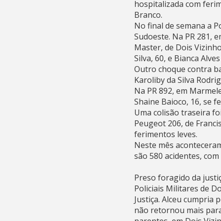
hospitalizada com feri
Branco.
No final de semana a Po
Sudoeste. Na PR 281, 
Master, de Dois Vizinh
Silva, 60, e Bianca Alve
Outro choque contra bar
Karoliby da Silva Rodri
Na PR 892, em Marmeleir
Shaine Baioco, 16, se f
Uma colisão traseira fo
Peugeot 206, de Francis
ferimentos leves.
Neste mês aconteceram 
são 580 acidentes, com 
Preso foragido da justi
Policiais Militares de 
Justiça. Alceu cumpria 
não retornou mais para 