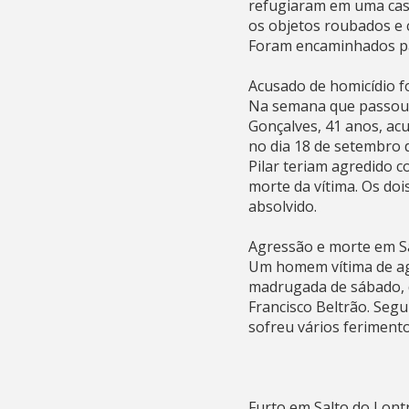
refugiaram em uma cas
os objetos roubados e c
Foram encaminhados par
Acusado de homicídio f
Na semana que passou fo
Gonçalves, 41 anos, acu
no dia 18 de setembro d
Pilar teriam agredido 
morte da vítima. Os doi
absolvido.
Agressão e morte em S
Um homem vítima de agr
madrugada de sábado, d
Francisco Beltrão. Seg
sofreu vários feriment
Furto em Salto do Lont