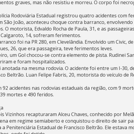
mentos graves, mas não resistiu e morreu. O corpo foi necr
lícia Rodoviária Estadual registrou quatro acidentes com fe
em São João, aconteceu choque contra barranco, envolvend
os. O motorista, Edvaldo Rocha de Paula, 31, e as passageir
s Calgaroto, 14, sofreram ferimentos.
ranco foi na PR 280, em Clevelândia. Envolvido um Civic, de 
gues, 26, que era passageira, teve ferimentos leves.
o, um Gol chocou-se contra elemento de pista. Rudinei Sant
eriram e foram hospitalizados.
i anotada na mesma rodovia. O acidente foi entre um I-30, 
co Beltrão. Luan Felipe Fabris, 20, motorista do veículo de 
92 acidentes nas rodovias estaduais da região, com 9 morte
39 mortes e 490 feridos.
ça
Dois Vizinhos recapturaram Alceu Chaves, conhecido por Melã
pena em regime semiaberto e conquistou o direito de sair p
a Penitenciária Estadual de Francisco Beltrão. Ele estava 