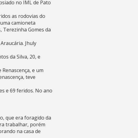
opsiado no IML de Pato
ridos as rodovias do
o uma camioneta
as, Terezinha Gomes da
Araucária. Jhuly
os da Silva, 20, e
de Renascença, e um
Renascença, teve
s e 69 feridos. No ano
o, que era foragido da
ara trabalhar, porém
morando na casa de