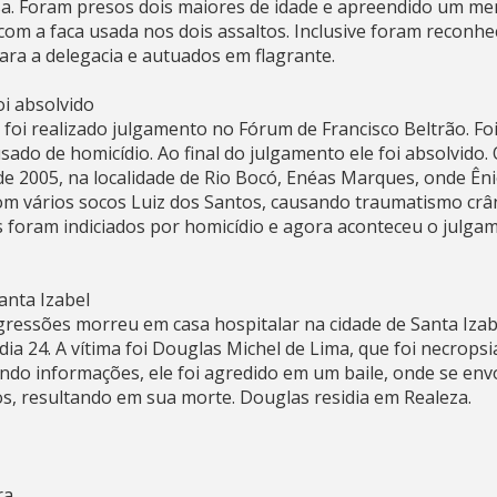
a. Foram presos dois maiores de idade e apreendido um me
om a faca usada nos dois assaltos. Inclusive foram reconhec
a a delegacia e autuados em flagrante.
oi absolvido
i realizado julgamento no Fórum de Francisco Beltrão. Foi 
sado de homicídio. Ao final do julgamento ele foi absolvido
e 2005, na localidade de Rio Bocó, Enéas Marques, onde Ênio
com vários socos Luiz dos Santos, causando traumatismo crâ
s foram indiciados por homicídio e agora aconteceu o julgam
anta Izabel
essões morreu em casa hospitalar na cidade de Santa Izab
ia 24. A vítima foi Douglas Michel de Lima, que foi necrops
undo informações, ele foi agredido em um baile, onde se en
os, resultando em sua morte. Douglas residia em Realeza.
ra