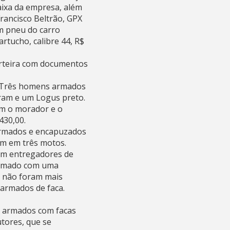
aixa da empresa, além
Francisco Beltrão, GPX
m pneu do carro
rtucho, calibre 44, R$
arteira com documentos
. Três homens armados
iram e um Logus preto.
am o morador e o
430,00.
armados e encapuzados
m em três motos.
ram entregadores de
 armado com uma
e não foram mais
 armados de faca.
s armados com facas
utores, que se