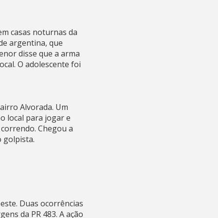
o em casas noturnas da
de argentina, que
menor disse que a arma
cal. O adolescente foi
bairro Alvorada. Um
 local para jogar e
u correndo. Chegou a
 golpista.
oeste. Duas ocorrências
gens da PR 483. A ação