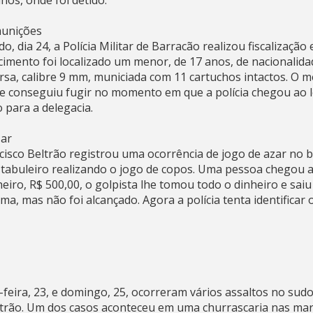
hos, onde foi detido.
munições
 dia 24, a Polícia Militar de Barracão realizou fiscalizaçã
cimento foi localizado um menor, de 17 anos, de nacionalida
rsa, calibre 9 mm, municiada com 11 cartuchos intactos. O 
ue conseguiu fugir no momento em que a polícia chegou ao lo
 para a delegacia.
zar
ancisco Beltrão registrou uma ocorrência de jogo de azar no 
buleiro realizando o jogo de copos. Uma pessoa chegou ao
iro, R$ 500,00, o golpista lhe tomou todo o dinheiro e sai
ma, mas não foi alcançado. Agora a polícia tenta identificar o
feira, 23, e domingo, 25, ocorreram vários assaltos no sud
trão. Um dos casos aconteceu em uma churrascaria nas mar