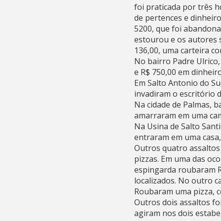
foi praticada por três
de pertences e dinheiro
5200, que foi abandon
estourou e os autores 
136,00, uma carteira co
No bairro Padre Ulric
e R$ 750,00 em dinheiro.
Em Salto Antonio do Su
invadiram o escritório
Na cidade de Palmas, b
amarraram em uma cama.
Na Usina de Salto Sant
entraram em uma casa,
Outros quatro assaltos
pizzas. Em uma das oc
espingarda roubaram R$
localizados. No outro 
Roubaram uma pizza, ce
Outros dois assaltos f
agiram nos dois estabel