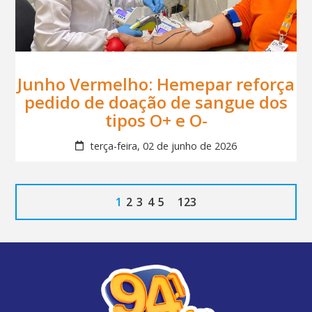
Junho Vermelho: Hemepar reforça
pedido de doação de sangue dos
tipos O+ e O-
terça-feira, 02 de junho de 2026
1
2
3
4
5
123