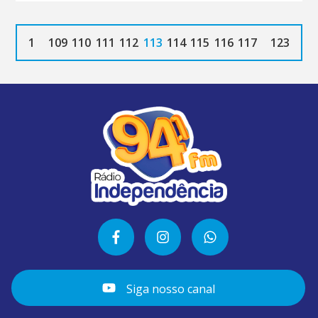
1
109
110
111
112
113
114
115
116
117
123
Siga nosso canal