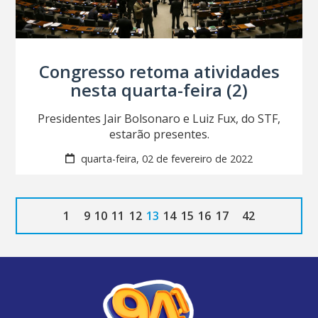
Congresso retoma atividades
nesta quarta-feira (2)
Presidentes Jair Bolsonaro e Luiz Fux, do STF,
estarão presentes.
quarta-feira, 02 de fevereiro de 2022
1
9
10
11
12
13
14
15
16
17
42