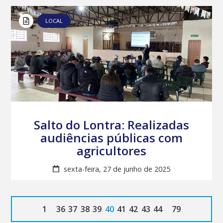
LOCAL
Salto do Lontra: Realizadas
audiências públicas com
agricultores
sexta-feira, 27 de junho de 2025
1
36
37
38
39
40
41
42
43
44
79