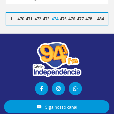
1
470
471
472
473
474
475
476
477
478
484
Siga nosso canal