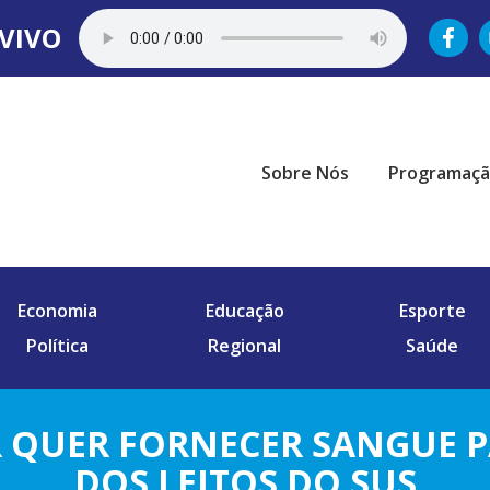
VIVO
Sobre Nós
Programaç
Economia
Educação
Esporte
Política
Regional
Saúde
 QUER FORNECER SANGUE P
DOS LEITOS DO SUS