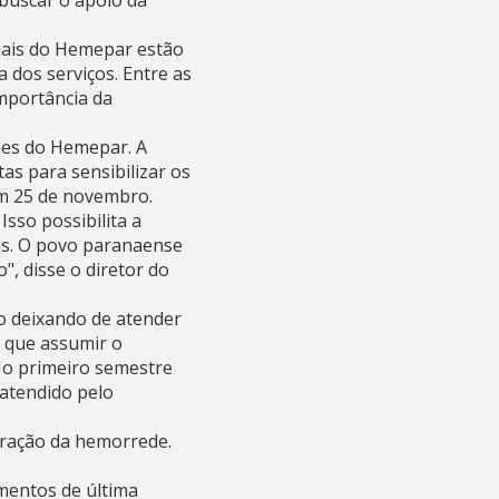
buscar o apoio da
onais do Hemepar estão
a dos serviços. Entre as
mportância da
des do Hemepar. A
as para sensibilizar os
m 25 de novembro.
sso possibilita a
das. O povo paranaense
", disse o diretor do
o deixando de atender
 que assumir o
No primeiro semestre
atendido pelo
uração da hemorrede.
mentos de última