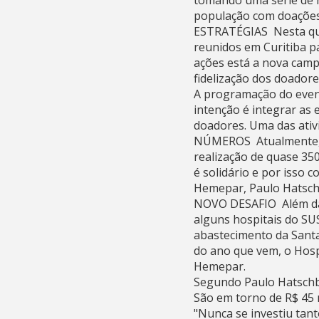
tomando uma série de 
população com doações 
ESTRATÉGIAS  Nesta qui
reunidos em Curitiba pa
ações está a nova camp
fidelização dos doadore
A programação do even
intenção é integrar as
doadores. Uma das ati
NÚMEROS  Atualmente, 
realização de quase 35
é solidário e por isso 
Hemepar, Paulo Hatsch
NOVO DESAFIO  Além da
alguns hospitais do SU
abastecimento da Santa
do ano que vem, o Hosp
Hemepar.
Segundo Paulo Hatschb
São em torno de R$ 45 m
"Nunca se investiu tan