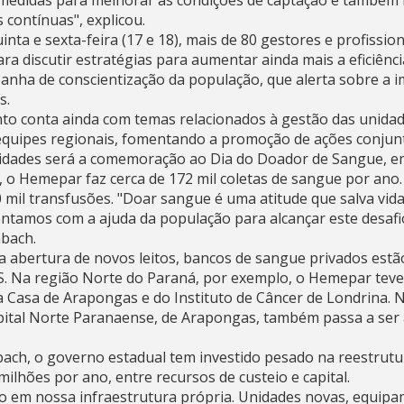
medidas para melhorar as condições de captação e também 
contínuas", explicou.
nta e sexta-feira (17 e 18), mais de 80 gestores e profissi
ra discutir estratégias para aumentar ainda mais a eficiênci
anha de conscientização da população, que alerta sobre a i
s.
to conta ainda com temas relacionados à gestão das unida
 equipes regionais, fomentando a promoção de ações conjunt
vidades será a comemoração ao Dia do Doador de Sangue, e
o Hemepar faz cerca de 172 mil coletas de sangue por ano. I
0 mil transfusões. "Doar sangue é uma atitude que salva vi
contamos com a ajuda da população para alcançar este desafio
bach.
 abertura de novos leitos, bancos de sangue privados estã
S. Na região Norte do Paraná, por exemplo, o Hemepar teve
 Casa de Arapongas e do Instituto de Câncer de Londrina. 
ital Norte Paranaense, de Arapongas, também passa a ser 
ach, o governo estadual tem investido pesado na reestrut
ilhões por ano, entre recursos de custeio e capital.
to em nossa infraestrutura própria. Unidades novas, equipa