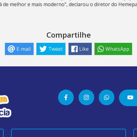
á de melhor e mais moderno", declarou o diretor do Hemepa
Compartilhe
E-mail
Tweet
Like
WhatsApp