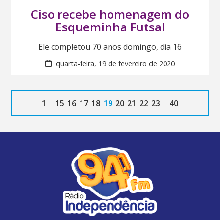
Ciso recebe homenagem do
Esqueminha Futsal
Ele completou 70 anos domingo, dia 16
quarta-feira, 19 de fevereiro de 2020
1
15
16
17
18
19
20
21
22
23
40