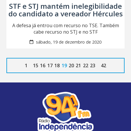
STF e STJ mantém inelegibilidade
do candidato a vereador Hércules
A defesa já entrou com recurso no TSE. Também
cabe recurso no STJ e no STF
sábado, 19 de dezembro de 2020
1
15
16
17
18
19
20
21
22
23
42