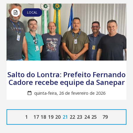
LOCAL
Salto do Lontra: Prefeito Fernando
Cadore recebe equipe da Sanepar
quinta-feira, 26 de fevereiro de 2026
1
17
18
19
20
21
22
23
24
25
79