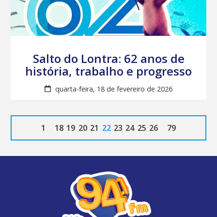
Salto do Lontra: 62 anos de
história, trabalho e progresso
quarta-feira, 18 de fevereiro de 2026
1
18
19
20
21
22
23
24
25
26
79