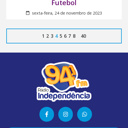
Futebol
sexta-feira, 24 de novembro de 2023
1
2
3
4
5
6
7
8
40